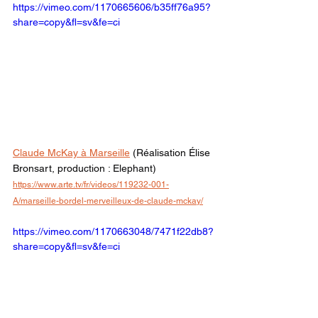
https://vimeo.com/1170665606/b35ff76a95?
share=copy&fl=sv&fe=ci
Claude McKay à Marseille
 (Réalisation Élise 
Bronsart, production : Elephant)
https://www.arte.tv/fr/videos/119232-001-
A/marseille-bordel-merveilleux-de-claude-mckay/
https://vimeo.com/1170663048/7471f22db8?
share=copy&fl=sv&fe=ci