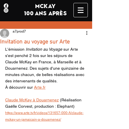
MCKAY
100 ANS APRÈS
a7prod7
Invitation au voyage sur Arte
L'émission 
Invitation au Voyage
 sur Arte 
s'est penché 2 fois sur les séjours de 
Claude McKay en France, à Marseille et à 
Douarnenez. Des sujets d'une quinzaine de 
minutes chacun, de belles réalisations avec 
des intervenants de qualités.
À découvrir sur 
Arte.fr
Claude McKay à Douarnenez
 (Réalisation 
Gaëlle Corvest, production : Elephant)
https://www.arte.tv/fr/videos/131657-000-A/claude-
mckay-un-jamaicain-a-douarnenez/