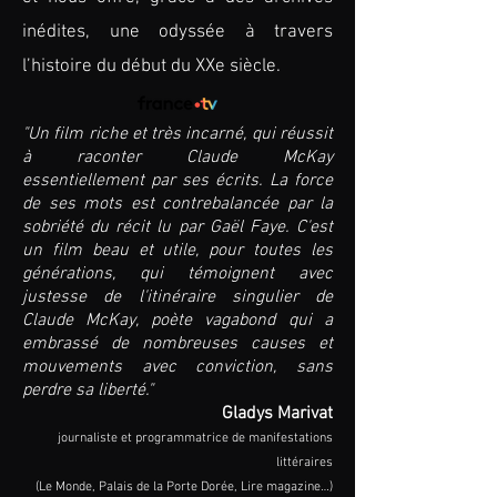
inédites, une odyssée à travers
l’histoire du début du XXe siècle.
"Un film riche et très incarné, qui réussit
à raconter Claude McKay
essentiellement par ses écrits. La force
de ses mots est contrebalancée par la
sobriété du récit lu par Gaël Faye. C'est
un film beau et utile, pour toutes les
générations, qui témoignent avec
justesse de l'itinéraire singulier de
Claude McKay, poète vagabond qui a
embrassé de nombreuses causes et
mouvements avec conviction, sans
perdre sa liberté."
Gladys Marivat
journaliste et programmatrice de manifestations
littéraires
(Le Monde, Palais de la Porte Dorée, Lire magazine…)