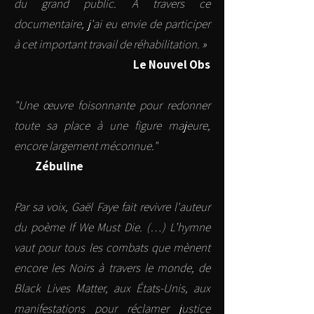
du grand public. A travers ce
documentaire, j'ai eu envie de participer
à cet important travail de réhabilitation. »
Le Nouvel Obs
"Une œuvre foisonnante pour redonner
toute sa place à une figure majeure,
encore largement méconnue."
Zébuline
Par sa voix, Gaël Faye fait revivre l'auteur
du poème If We Must Die. (…) L’hymne
vaut pour tous les combats que mènent
encore les Noirs à travers le monde, de
Black Lives Matter, aux États-Unis, aux
manifestations pour réclamer justice