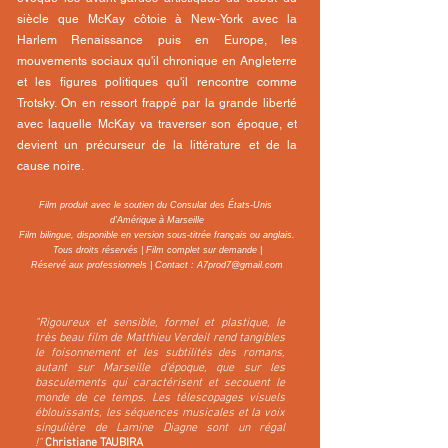
siècle que McKay côtoie à New-York avec la
Harlem Renaissance puis en Europe, les
mouvements sociaux qu'il chronique en Angleterre
et les figures politiques qu'il rencontre comme
Trotsky. On en ressort frappé par la grande liberté
avec laquelle McKay va traverser son époque, et
devient un précurseur de la littérature et de la
cause noire.
Film produit avec le soutien du Consulat des États-Unis
d’Amérique à Marseille
Film bilingue, disponible en version sous-titrée français ou anglais.
Tous droits réservés | Film complet sur demande |
Réservé aux professionnels | Contact :
A7prod7@gmail.com
"Rigoureux et sensible, formel et plastique, le
très beau film de Matthieu Verdeil rend tangibles
le foisonnement et les subtilités des romans,
autant sur Marseille d’époque, que sur les
basculements qui caractérisent et secouent le
monde de ce temps. Les télescopages visuels
éblouissants, les séquences musicales et la voix
singulière de Lamine Diagne sont un régal
!"
Christiane TAUBIRA