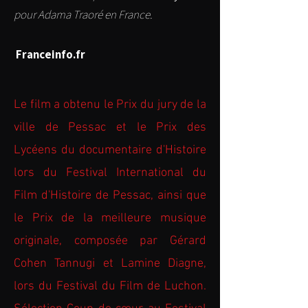
pour Adama Traoré en France.
Franceinfo.fr
Le film a obtenu le Prix du jury de la
ville de Pessac et le Prix des
Lycéens du documentaire d'Histoire
lors du Festival International du
Film d'Histoire de Pessac, ainsi que
le Prix de la meilleure musique
originale, composée par Gérard
Cohen Tannugi et Lamine Diagne,
lors du Festival du Film de Luchon.