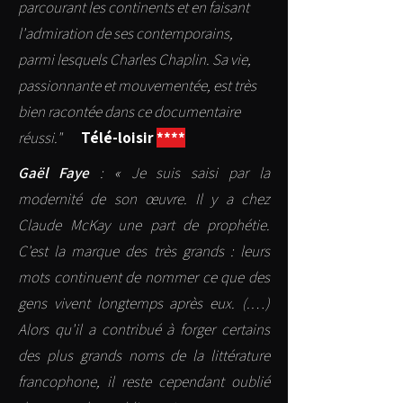
parcourant les continents et en faisant
l'admiration de ses contemporains,
parmi lesquels Charles Chaplin. Sa vie,
passionnante et mouvementée, est très
bien racontée dans ce documentaire
réussi." ​
Télé-loisir
****
Gaël Faye
: « Je suis saisi par la
modernité de son œuvre. Il y a chez
Claude McKay une part de prophétie.
C'est la marque des très grands : leurs
mots continuent de nommer ce que des
gens vivent longtemps après eux. (.…)
Alors qu'il a contribué à forger certains
des plus grands noms de la littérature
francophone, il reste cependant oublié