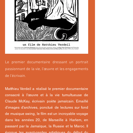
Le premier documentaire dressant un portrait
passionnant de la vie, l’œuvre et les engagements
de l’écrivain.
Matthieu Verdeil a réalisé le premier documentaire
consacré à l'œuvre et à la vie tumultueuse de
Claude McKay, écrivain poète jamaïcain. Emaillé
d'images d'archives, ponctué de lectures sur fond
de musique swing, le film est un incroyable voyage
dans les années 20, de Marseille à Harlem, en
passant par la Jamaïque, la Russie et le Maroc. Il
évoque les avant-gardes artistiques du début du