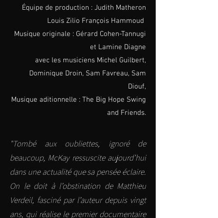
Équipe de production : Judith Matheron
Louis Zilio François Hammoud
Musique originale : Gérard Cohen-Tannugi
et Lamine Diagne
avec les musiciens Michel Guilbert,
Dominique Droin,
Sam Favreau, Sam
Diouf,
Musique aditionnelle : The Big Hope Swing
and Friends.
"Tombé aux oubliettes, ignoré de
beaucoup, McKay ressuscite aujourd’hui
dans une actualité que sa pensée éclaire.
On le doit à l’obstination de Matthieu
Verdeil, fasciné par l’auteur depuis vingt
ans, qui réalise le premier documentaire