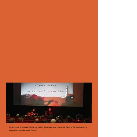
Projection du film Claude McKay de Harlem à Marseille avec concert de Tatou et Blu de MoussuT e
lei jovents / Massilia Sound System