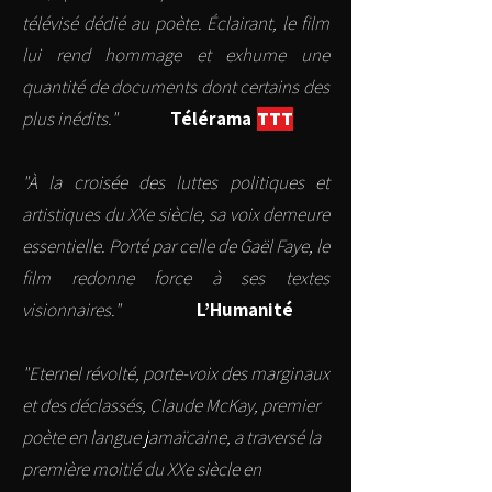
télévisé dédié au poète. Éclairant, le film
lui rend hommage et exhume une
quantité de documents dont certains des
plus inédits."
Télérama
TTT
"À la croisée des luttes politiques et
artistiques du XXe siècle, sa voix demeure
essentielle. Porté par celle de Gaël Faye, le
film redonne force à ses textes
visionnaires."
L’Humanité
"Eternel révolté, porte-voix des marginaux
et des déclassés, Claude McKay, premier
poète en langue jamaïcaine, a traversé la
première moitié du XXe siècle en