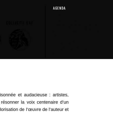
AGENDA
ACTUALITÉS
NOTRE PHILOSOPHIE
COLLECTIF KAY
QUI EST CLAUDE MCKAY ?
RECHERCHE UNIVERSITAIRE
ESPACE PRO
PARTENAIRES
CONTACTS | ÉQUIPE
BOUTIQUE EN LIGNE
isonnée et audacieuse : artistes,
et résonner la voix centenaire d’un
lorisation de l’œuvre de l’auteur et