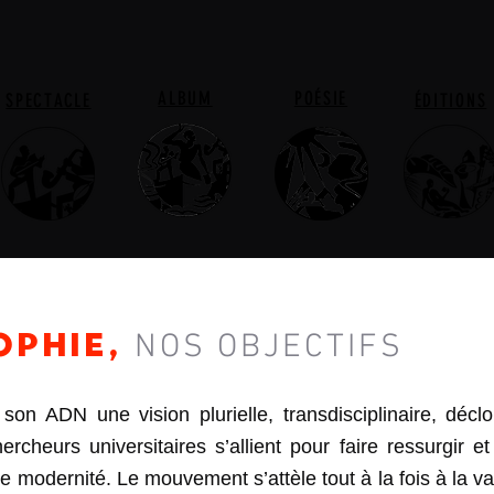
ALBUM
POÉSIE
SPECTACLE
ÉDITIONS
OPHIE,
NO
S OBJECTIFS
n ADN une vision plurielle, transdisciplinaire, déclo
hercheurs universitaires s’allient pour faire ressurgir 
nte modernité. Le mouvement s’attèle tout à la fois à la va