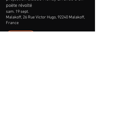
poète révolté
sam. 19 sept.
Malakoff, 26 Rue Victor Hugo, 92240 Malakoff,
France
Détails
KAY! Lettres à un poète disparu TRIO
mar. 27 oct.
Marseille, 18-20 Rue Mirès, 13003 Marseille,
France
Détails
projection Claude McKay de Harlem à
Marseille