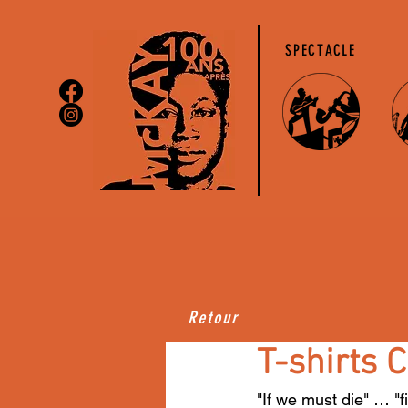
SPECTACLE
Retour
T-shirts 
"If we must die" … "f