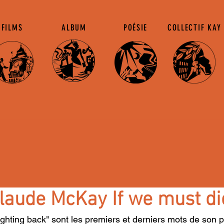
FILMS
ALBUM
POÉSIE
COLLECTIF KAY
Claude McKay If we must di
ighting back" sont les premiers et derniers mots de son p