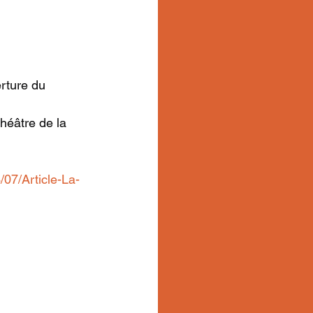
erture du 
héâtre de la 
/07/Article-La-