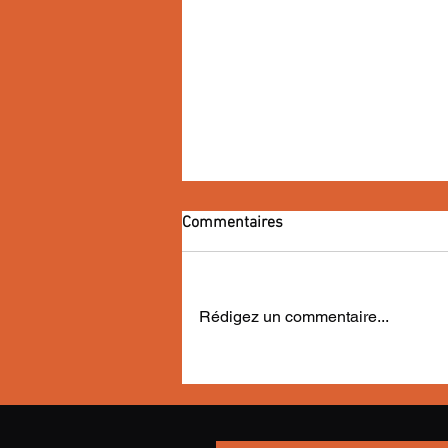
Commentaires
Rédigez un commentaire...
Invitation au voyage avec McKay
sur Arte