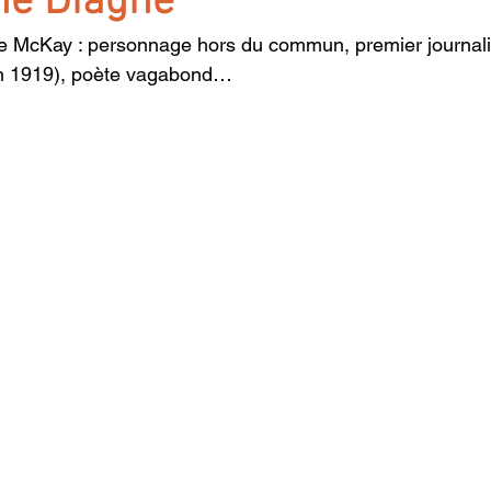
ne Diagne
e McKay : personnage hors du commun, premier journalis
n 1919), poète vagabond…