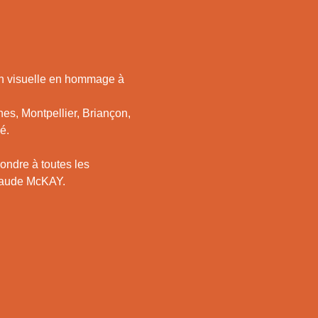
ion visuelle en hommage à 
es, Montpellier, Briançon, 
é. 
ondre à toutes les 
Claude McKAY.