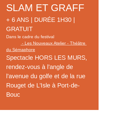
SLAM ET GRAFF
+ 6 ANS | DURÉE 1H30 | 
GRATUIT
Dans le cadre du festival 
Les Nouveaux 
Ateliers
 - Les Nouveaux Atelier - Théâtre 
du Sémaphore
Spectacle HORS LES MURS, 
rendez-vous à l’angle de 
l’avenue du golfe et de la rue 
Rouget de L’Isle à Port-de-
Bouc
Réservez
Chanteurs, rappeurs, musiciens, danseurs 
et graffeurs vous invitent à vivre un 
moment unique, entre création, partage et 
célébration !