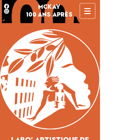
MCKAY
100 ANS APRÈS
Labo’ artistique de