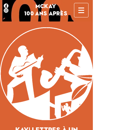
MCKAY
100 ANS APRÈS
KAY! Lettres à un