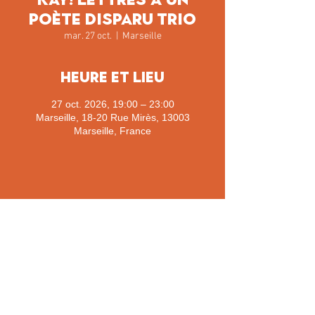
poète disparu TRIO
mar. 27 oct.
  |  
Marseille
Heure et lieu
27 oct. 2026, 19:00 – 23:00
Marseille, 18-20 Rue Mirès, 13003
Marseille, France
Partager cet événement