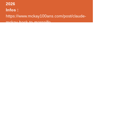
2026
Infos : 
https://www.mckay100ans.com/post/claude-
mckay-back-to-marseille
Partager cet événement
NEWSLETTER
Mentions légales
© mckay100ans.com
|
2023