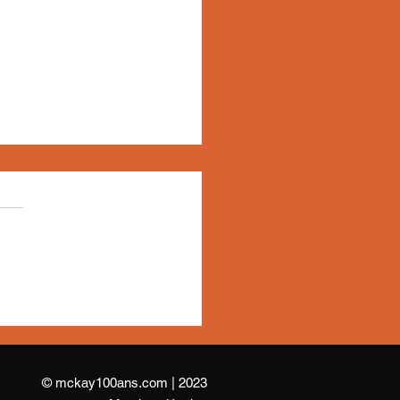
Lettres à un poète
aru au MUCEM
© mckay100ans.com
|
2023