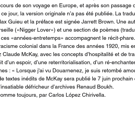
au cours de son voyage en Europe, et après son passage d
 ce jour, la version originale n’a pas été publiée. La tradu
ax Guieu et la préface est signée Jarrett Brown. Une aut
rseille («Nigger Lover») et une section de poèmes (tradui
 ces «années-entretemps» accompagnent le récit-phare. 
u racisme colonial dans la France des années 1920, mis en
laude McKay, avec les concepts d’hospitalité et de trans
cit d’un espoir, d’une reterritorialisation, d’un ré-enchan
gnes : « Lorsque j'ai vu Douarnenez, je suis retombé amo
e textes inédits de McKay sera publié le 7 juin prochain
l’insatiable défricheur d’archives Renaud Boukh.
omme toujours, par Carlos López Chirivella.