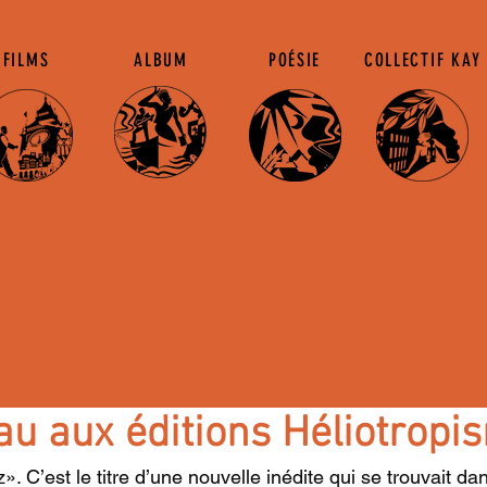
FILMS
ALBUM
POÉSIE
COLLECTIF KAY
u aux éditions Héliotropi
 C’est le titre d’une nouvelle inédite qui se trouvait dan