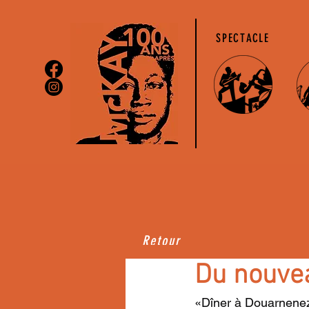
SPECTACLE
Retour
Du nouvea
«Dîner à Douarnenez».