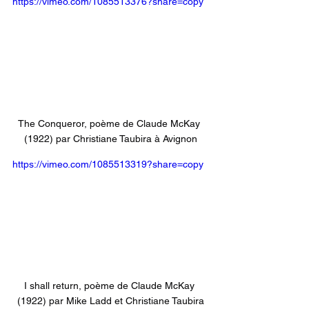
https://vimeo.com/1085513376?share=copy
The Conqueror, poème de Claude McKay 
(1922) par Christiane Taubira à Avignon
https://vimeo.com/1085513319?share=copy
I shall return, poème de Claude McKay 
(1922) par Mike Ladd et Christiane Taubira