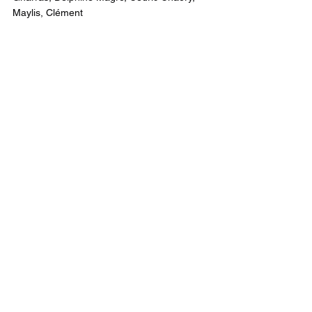
Maylis, Clément
Commentaires
Rédigez un commentaire...